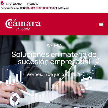
CASTELLANO
VALENCIÀ
Campus Cámara CEU
CÁMARA BUSSINES CLUB
Club Cámara
JORNADA
Soluciones en materia de
sucesión empresarial
Viernes, 5 de junio de 2026