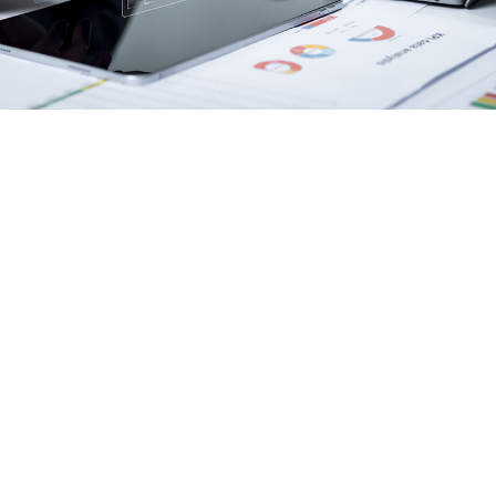
Lugar
Vivero de Empresas de Villena
VILLENA
Modalidad
A medida
Duración
3h 30m
Plazas
50