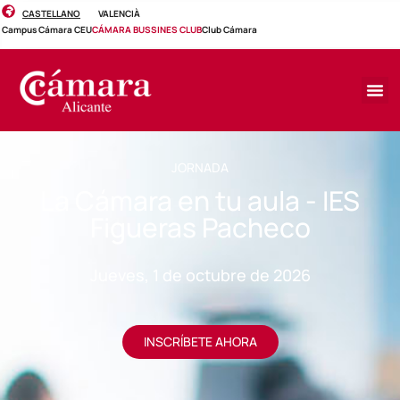
CASTELLANO
VALENCIÀ
Campus Cámara CEU
CÁMARA BUSSINES CLUB
Club Cámara
JORNADA
La Cámara en tu aula - IES
Figueras Pacheco
Jueves, 1 de octubre de 2026
INSCRÍBETE AHORA