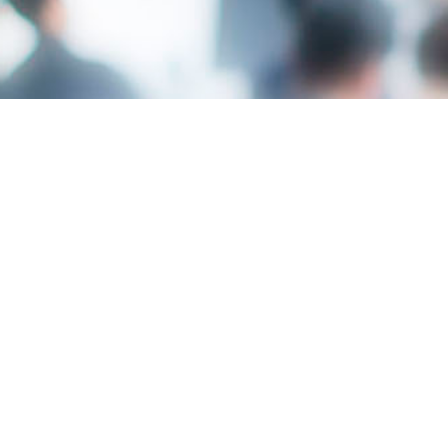
Lugar
Cámara Comercio Alicante
C/ Cervantes, 3 - 03002
ALICANTE/ALACANT
Modalidad
A medida
Duración
1h 30m
Plazas