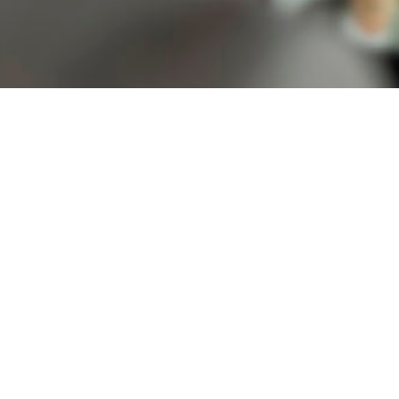
Lugar
ALICANTE/ALACANT
Modalidad
Abierta
Duración
1h
Plazas
175