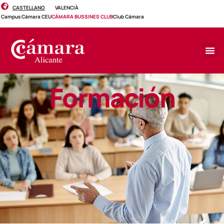
CASTELLANO
VALENCIÀ
Campus Cámara CEU
CÁMARA BUSSINES CLUB
Club Cámara
Formación