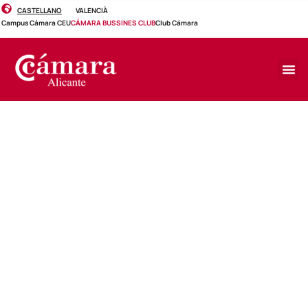
CASTELLANO
VALENCIÀ
Campus Cámara CEU
CÁMARA BUSSINES CLUB
Club Cámara
EVENTO
IA aplicada al desarrollo del
talento
Viernes, 24 de octubre de 2025