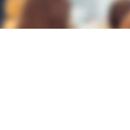
Lugar
Cámara de Comercio de Alicante
C/ Cervantes, 3
03002
ALICANTE/ALACANT
Modalidad
España Emprende
Duración
30h
Plazas