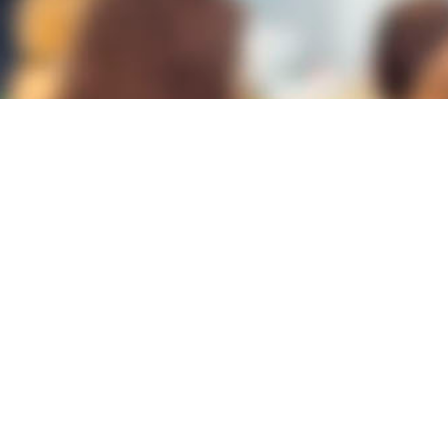
Lugar
Carrer Esportista José Bañón, 4, 03540
ALICANTE/ALACANT
Modalidad
España Emprende
Duración
30h
Plazas
25