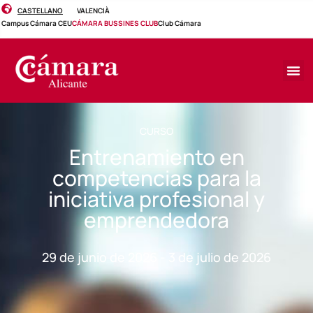
CASTELLANO
VALENCIÀ
Campus Cámara CEU
CÁMARA BUSSINES CLUB
Club Cámara
CURSO
Entrenamiento en
competencias para la
iniciativa profesional y
emprendedora
29 de junio de 2026 - 3 de julio de 2026