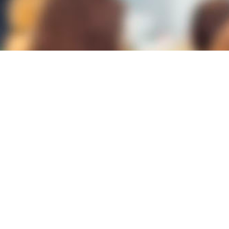
Lugar
Cámara de Comercio,
Plaza Ruperto Chapí, 3
03001-Alicante
ALICANTE/ALACANT
Modalidad
PICE
Duración
90h