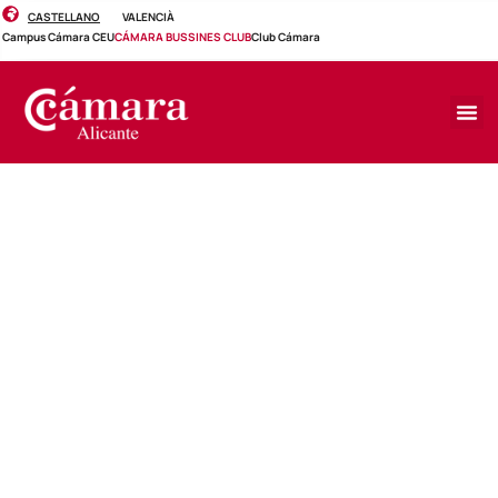
CASTELLANO
VALENCIÀ
Campus Cámara CEU
CÁMARA BUSSINES CLUB
Club Cámara
EVENTO
Oxford Test of English B1 /
B2
Martes, 15 de julio de 2025