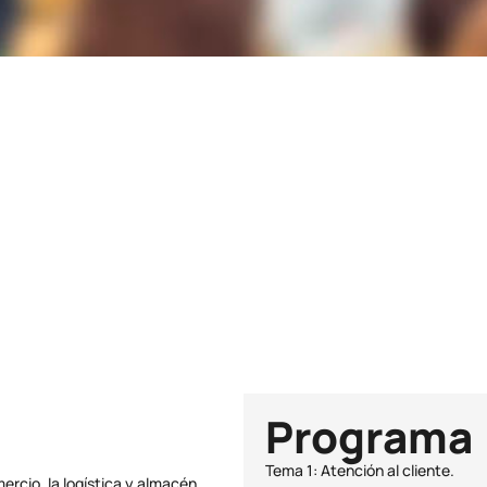
Duración
90h
Plazas
24
Programa
Tema 1: Atención al cliente.
rcio, la logística y almacén.