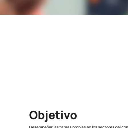
Lugar
Plaza Ruperto Chapí 3 - 03001
ALICANTE/ALACANT
Modalidad
PICE
Objetivo
Desempeñar las tareas propias en los sectores del come