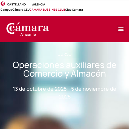
CASTELLANO
VALENCIÀ
Campus Cámara CEU
CÁMARA BUSSINES CLUB
Club Cámara
CURSO
Operaciones auxiliares de
Comercio y Almacén
13 de octubre de 2025 - 5 de noviembre de
2025