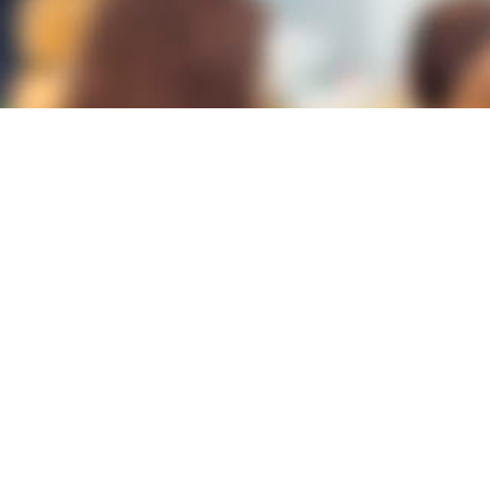
Lugar
Plaza Ruperto Chapí 3 - 03001
ALICANTE/ALACANT
Modalidad
PICE
Duración
90h
Plazas
24