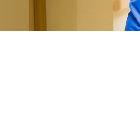
Lugar
Centro 14
C/ Unamuno, 1
03011 Alicante
ALICANTE/ALACANT
Modalidad
PICE
Duración
150h
Plazas