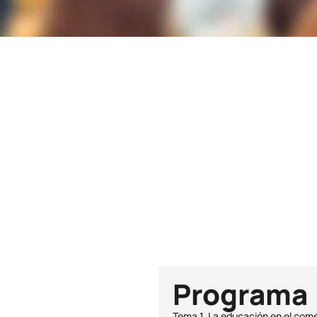
Duración
90h
Plazas
23
Programa
Tema 1. La educación en el come