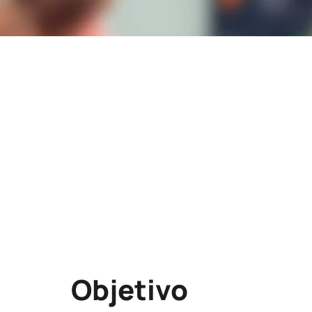
Lugar
Casa de Cultura de Sant Joan d'Alacant
Carrer la Mar, s/n. 03550 San Juan
SANT JOAN D'ALACANT
Modalidad
PICE
Objetivo