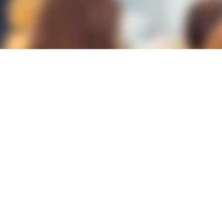
Lugar
Cl Cervantes nº 3 - 03002
ALICANTE/ALACANT
Modalidad
PICE
Duración
90h
Plazas
25