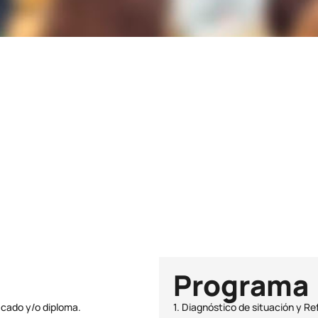
Duración
42h
Plazas
23
Programa
icado y/o diploma.
1. Diagnóstico de situación y R