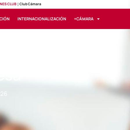
NES CLUB
Club Cámara
CIÓN
INTERNACIONALIZACIÓN
+CÁMARA
ial: Diseña la
esa
026