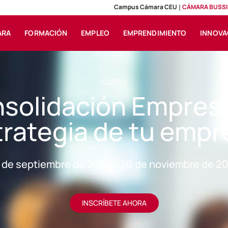
Campus Cámara CEU
CÁMARA BUSSI
ARA
FORMACIÓN
EMPLEO
EMPRENDIMIENTO
INNOVA
CURSO
solidación Empresar
trategia de tu empr
 de septiembre de 2026 - 20 de noviembre de 2
INSCRÍBETE AHORA