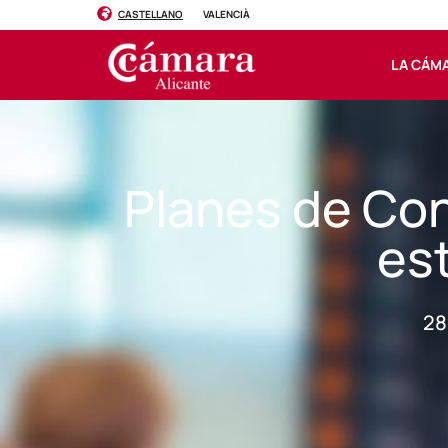
CASTELLANO
VALENCIÀ
LA CÁM
Planes de Con
es
28