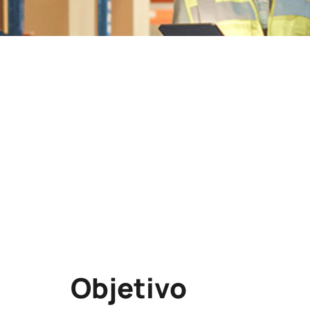
Lugar
CAMARA COMERCIO ALICANTE
C/CERVANTES 3 03002 ALICANTE
ALICANTE/ALACANT
Modalidad
PICE
Objetivo