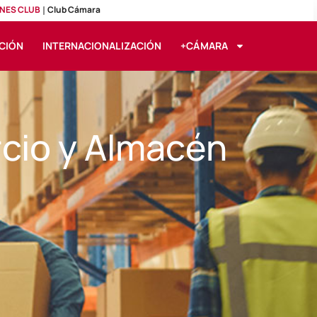
NES CLUB
Club Cámara
CIÓN
INTERNACIONALIZACIÓN
+CÁMARA
cio y Almacén