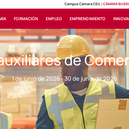
Campus Cámara CEU
CÁMARA BUSSI
ARA
FORMACIÓN
EMPLEO
EMPRENDIMIENTO
INNOVA
CURSO
auxiliares de Comer
1 de junio de 2026 - 30 de junio de 2026