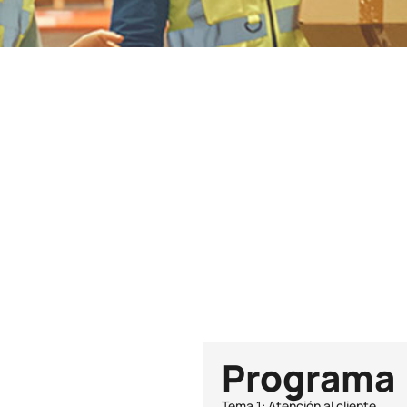
Duración
90h
Plazas
21
Programa
Tema 1: Atención al cliente.