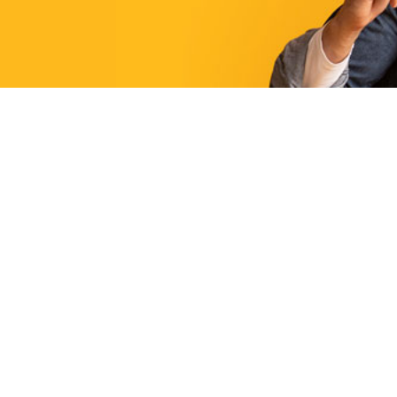
Lugar
Panoramis Life&Business
Avda Perfecto Palacio 6 03003 Alicante
ALICANTE/ALACANT
Modalidad
PICE
Duración
90h
Plazas