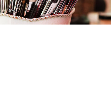
Lugar
LEVEL PROFESIONAL
Reyes Católicos, 48 bajo
03003 Alicante
ALICANTE/ALACANT
Modalidad
PICE
Duración
120h
Plazas