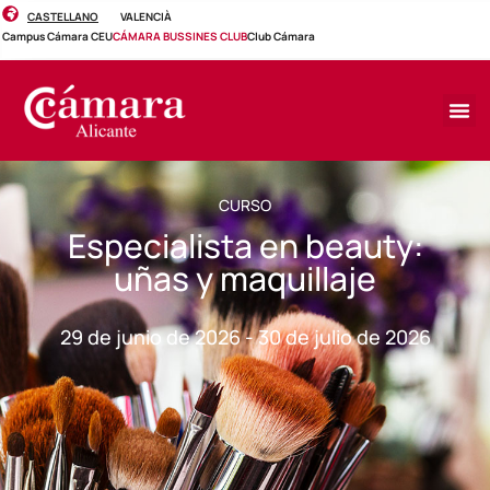
CASTELLANO
VALENCIÀ
Campus Cámara CEU
CÁMARA BUSSINES CLUB
Club Cámara
CURSO
Especialista en beauty:
uñas y maquillaje
29 de junio de 2026 - 30 de julio de 2026