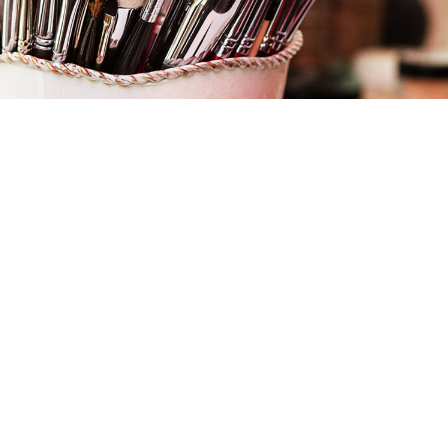
Lugar
VERSIA FORMACION
C. Murillo, 13, 03600 Elda, Alicante
ELDA
Modalidad
PICE
Duración
90h
Plazas