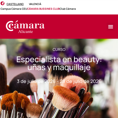
CASTELLANO
VALENCIÀ
Campus Cámara CEU
CÁMARA BUSSINES CLUB
Club Cámara
CURSO
Especialista en beauty:
uñas y maquillaje
3 de julio de 2026 - 28 de julio de 2026