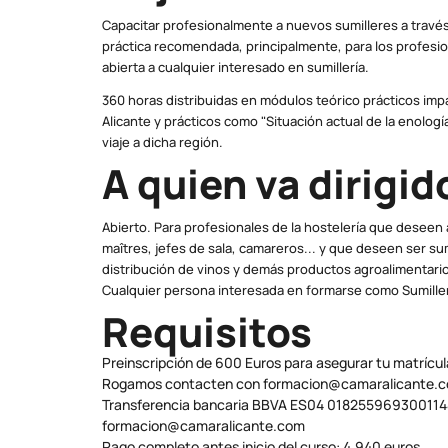
Capacitar profesionalmente a nuevos sumilleres a través
práctica recomendada, principalmente, para los profesio
abierta a cualquier interesado en sumillería.
360 horas distribuidas en módulos teórico prácticos imp
Alicante y prácticos como "Situación actual de la enolog
viaje a dicha región.
A quien va dirigid
Abierto. Para profesionales de la hostelería que deseen
maîtres, jefes de sala, camareros... y que deseen ser sum
distribución de vinos y demás productos agroalimentari
Cualquier persona interesada en formarse como Sumiller
Requisitos
Preinscripción de 600 Euros para asegurar tu matrícul
Rogamos contacten con formacion@camaralicante.
Transferencia bancaria BBVA ES04 01825596930011444
formacion@camaralicante.com
Pago completo antes inicio del curso: 4.940 euros.