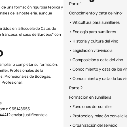
Parte 1
 de una formación rigurosa teórica y
Conocimiento y cata del vino:
nales de la hostelería, aunque
• Viticultura para sumilleres
artidos en la Escuela de Catas de
• Enología para sumilleres
ía francesa: el caso de Burdeos" con
• Historia y cultura del vino
o
• Legislación vitivinícola
• Composición y cata del vino
 ampliar o completar su formación:
• Conocimiento y cata de los v
iller. Profesionales de la
os. Profesionales de Bodegas.
• Conocimiento y cata de los v
 Profesional.
Parte 2
Formación en sumillería:
a
• Funciones del sumiller
com o 965148655
412 enviar justificante a
• Protocolo y relación con el cli
• Organización del servicio