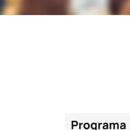
Duración
360h
Plazas
30
Programa