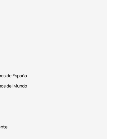
inos de España
inos del Mundo
ente