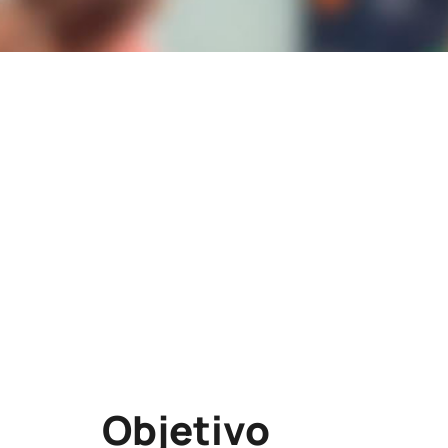
Lugar
Escuela de Catas de Alicante.
C/ Capitán Segarra, 51
Alicante
ALICANTE/ALACANT
Modalidad
Abierta
Objetivo