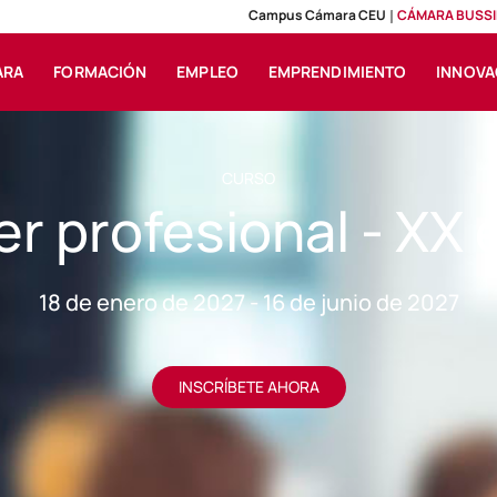
Campus Cámara CEU
CÁMARA BUSSI
ARA
FORMACIÓN
EMPLEO
EMPRENDIMIENTO
INNOVA
CURSO
er profesional - XX 
18 de enero de 2027 - 16 de junio de 2027
INSCRÍBETE AHORA