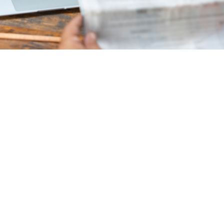
Lugar
Delegación de la Cámara en Elche (Torellano)
ELCHE/ELX
Modalidad
Abierta
Duración
2h
Plazas
37