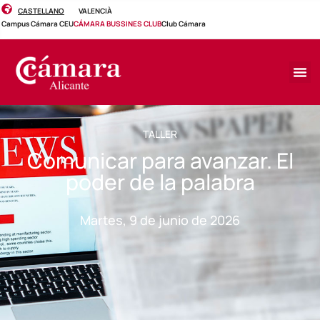
CASTELLANO
VALENCIÀ
Campus Cámara CEU
CÁMARA BUSSINES CLUB
Club Cámara
TALLER
Comunicar para avanzar. El
poder de la palabra
Martes, 9 de junio de 2026