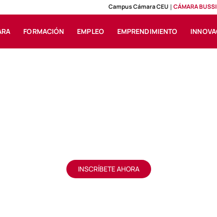
Campus Cámara CEU
CÁMARA BUSSI
ARA
FORMACIÓN
EMPLEO
EMPRENDIMIENTO
INNOVA
TALLER
a avanzar. El poder
Jueves, 15 de octubre de 2026
INSCRÍBETE AHORA