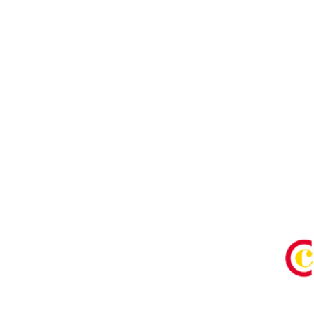
Lugar
Centro Juvenil
C/ La Tella s/n
ALTEA
Modalidad
Abierta