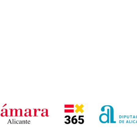
Duración
2h
Plazas
20