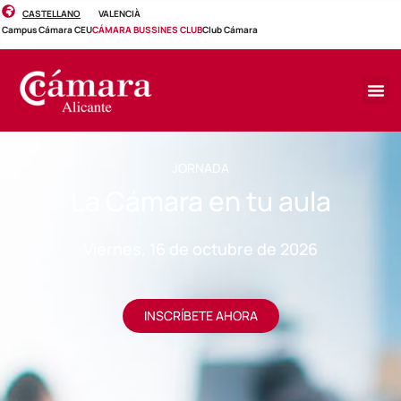
CASTELLANO
VALENCIÀ
Campus Cámara CEU
CÁMARA BUSSINES CLUB
Club Cámara
JORNADA
La Cámara en tu aula
Viernes, 16 de octubre de 2026
INSCRÍBETE AHORA