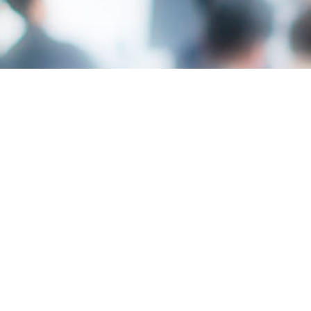
Lugar
Cl L'Agret 18 - Urbanización El Cortijo - 03700
DÉNIA
Modalidad
A medida
Duración
1h 30m
Plazas
70