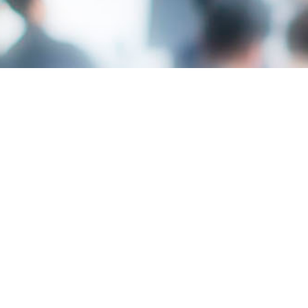
Lugar
Av Federico García Lorca 6 - 03509
FINESTRAT
Modalidad
A medida
Duración
1h 30m
Plazas
70