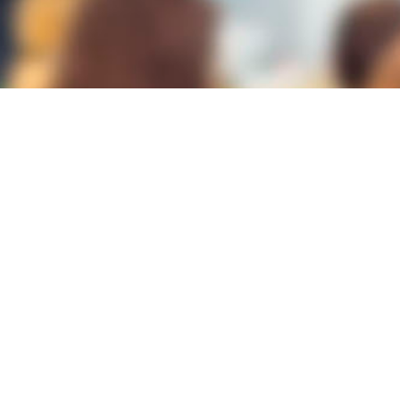
Lugar
Cámara de Comercio de Alicante
Plaza de Ruperto Chapí, 3
03001
ALICANTE/ALACANT
Modalidad
PICE
Duración
60h
Plazas