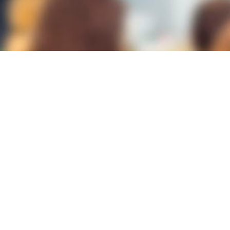
Lugar
Panoramis Life and Business
Avda. Perfecto Palacio de la Fuente, 6
03003
ALICANTE/ALACANT
Modalidad
PICE
Duración
60h
Plazas