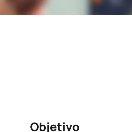
Lugar
CAMARA DE COMERCIO (SALÓN DE ACTOS)
PLAZA RUPERTO CHAPÍ, Nº 3
03001-ALICANTE
ALICANTE/ALACANT
Modalidad
PICE
Objetivo