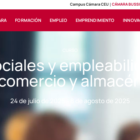
Campus Cámara CEU
CÁMARA BUSSI
ARA
FORMACIÓN
EMPLEO
EMPRENDIMIENTO
INNOVA
CURSO
ciales y empleabilid
comercio y almacé
24 de julio de 2025 - 8 de agosto de 2025