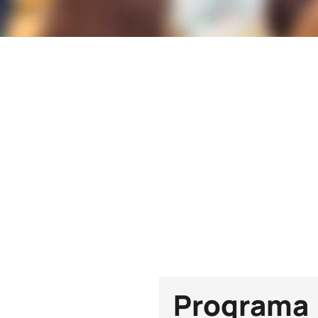
Duración
60h
Plazas
25
Programa