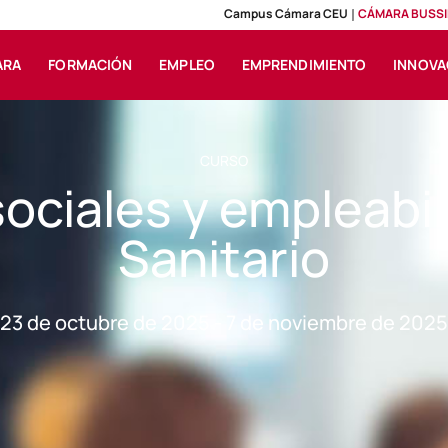
Campus Cámara CEU
CÁMARA BUSSI
ARA
FORMACIÓN
EMPLEO
EMPRENDIMIENTO
INNOVA
CURSO
sociales y empleabil
Sanitario
23 de octubre de 2025 - 7 de noviembre de 2025