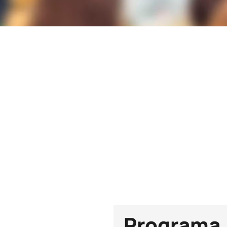
Duración
60h
Plazas
21
Programa