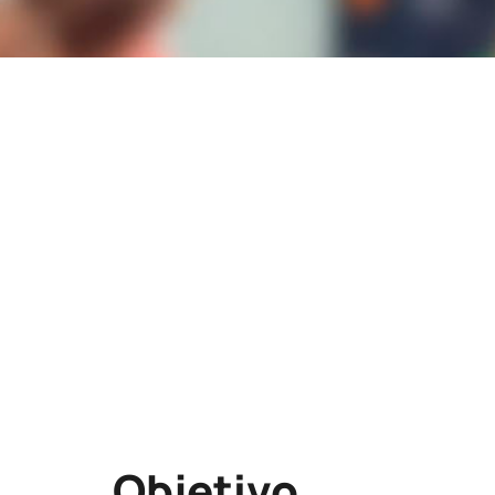
Lugar
ESPACIO JOVEN
AYUNTAMIENTO DE VILLENA
C/BODEGAS, 8
03400-VILLENA
VILLENA
Modalidad
PICE
Objetivo