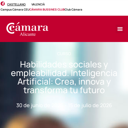
CASTELLANO
VALENCIÀ
Campus Cámara CEU
CÁMARA BUSSINES CLUB
Club Cámara
CURSO
Habilidades sociales y
empleabilidad. Inteligencia
Artificial: Crea, innova y
transforma tu futuro
30 de junio de 2026 - 15 de julio de 2026