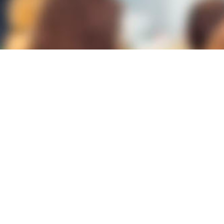
Lugar
CÁMARA DE COMERCIO
C/ CERVANTES, 3
03002-
ALICANTE/ALACANT
Modalidad
PICE
Duración
60h
Plazas