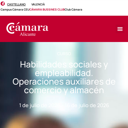
CASTELLANO
VALENCIÀ
Campus Cámara CEU
CÁMARA BUSSINES CLUB
Club Cámara
CURSO
Habilidades sociales y
empleabilidad.
Operaciones auxiliares de
comercio y almacén
1 de julio de 2026 - 16 de julio de 2026