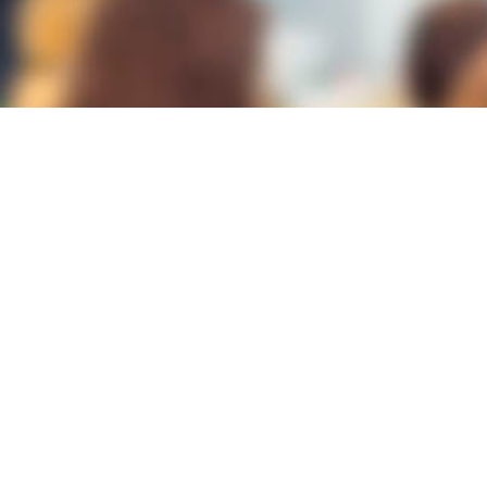
Lugar
CÁMARA DE COMERCIO
C/ Cervantes, nº 3
03002-ALICANTE
ALICANTE/ALACANT
Modalidad
PICE
Duración
60h
Plazas