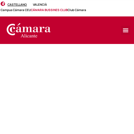
CASTELLANO
VALENCIÀ
Campus Cámara CEU
CÁMARA BUSSINES CLUB
Club Cámara
DESAYUNO EMPRESARIAL
Desayuno de Logística con
Seur Cocentaina - Muro de
Alcoi
Miércoles, 5 de mayo de 2021