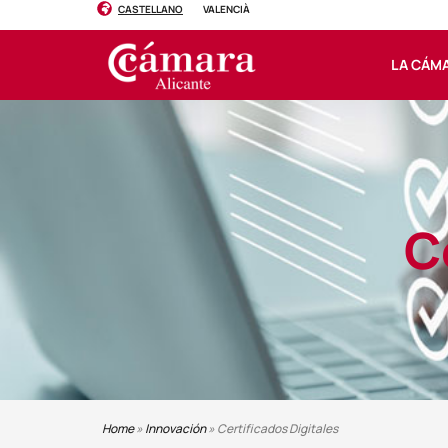
CASTELLANO
VALENCIÀ
LA CÁM
C
Home
»
Innovación
»
Certificados Digitales