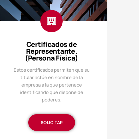
Certificados de
Representante.
(Persona Física)
Estos certificados permiten que su
titular actúe en nombre de la
empresa a la que pertenece
identificando que dispone de
poderes.
SOLICITAR