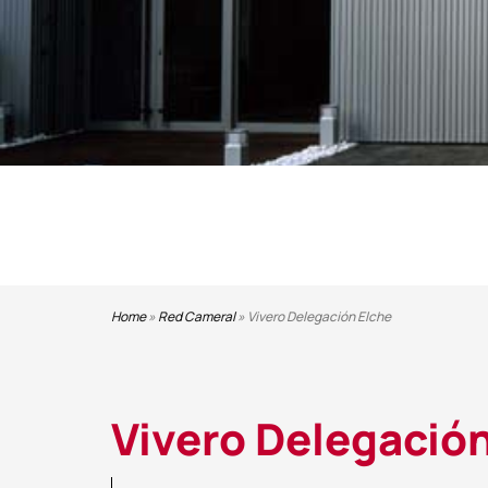
Home
»
Red Cameral
»
Vivero Delegación Elche
Vivero Delegación