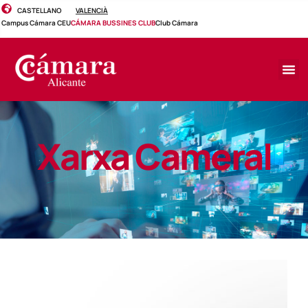
CASTELLANO
VALENCIÀ
Campus Cámara CEU
CÁMARA BUSSINES CLUB
Club Cámara
Xarxa Cameral