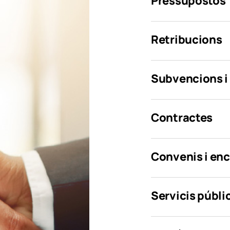
Pressupostos
Retribucions
Subvencions i
Contractes
Convenis i en
Servicis públi