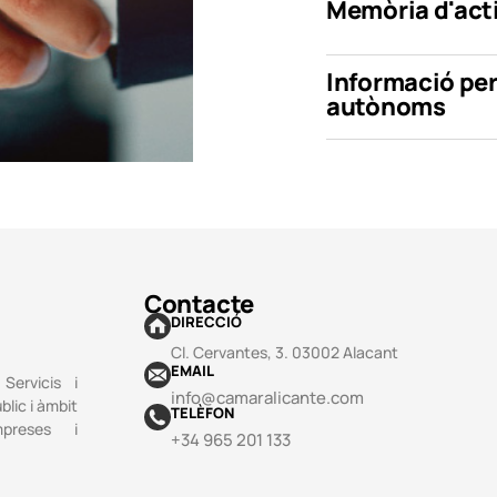
Memòria d'acti
Informació per
autònoms
Contacte
DIRECCIÓ
Cl. Cervantes, 3. 03002 Alacant
EMAIL
Servicis i
info@camaralicante.com
blic i àmbit
TELÈFON
mpreses i
+34 965 201 133