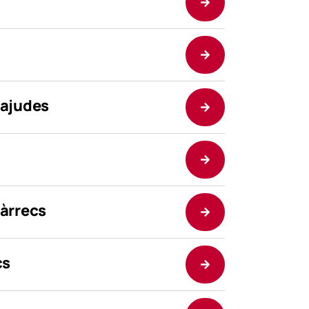
 ajudes
càrrecs
cs