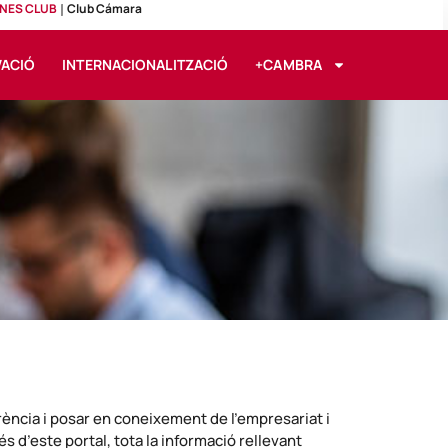
NES CLUB
Club Cámara
VACIÓ
INTERNACIONALITZACIÓ
+CAMBRA
rència i posar en coneixement de l’empresariat i
s d’este portal, tota la informació rellevant