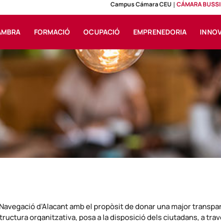
Campus Cámara CEU
CÁMARA BUSSI
AMBRA
FORMACIÓ
OCUPACIÓ
EMPRENEDORIA
INNO
i Navegació d’Alacant amb el propòsit de donar una major transpa
ructura organitzativa, posa a la disposició dels ciutadans, a travé