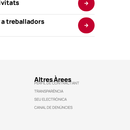
vitats
 a treballadors
Altres Àrees
PERFIL DE CONTRACTANT
TRANSPARÈNCIA
SEU ELECTRÒNICA
CANAL DE DENÚNCIES