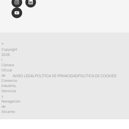
®
Copyright
2026
|
Cámara
Oficial
de
AVISO LEGAL
POLÍTICA DE PRIVACIDAD
POLÍTICA DE COOKIES
Comercio,
Industria,
Servicios
y
Navegación
de
Alicante