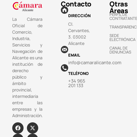
Contacto
Otras
Áreas
PERFIL DE
DIRECCIÓN
CONTRATANT
La Cámara
Cl.
Oficial de
TRANSPARENC
Cervantes,
Comercio,
SEDE
3. 03002
Industria,
ELECTRÓNICA
Alicante
Servicios y
CANAL DE
Navegación de
DENUNCIAS
EMAIL
Alicante es una
info@camaralicante.com
institución de
derecho
TELÉFONO
público y
+34 965
ámbito
201 133
provincial,
intermediaria
entre las
empresas y la
Administración.