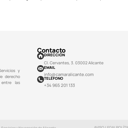
Contacto
DIRECCIÓN
Cl. Cervantes, 3. 03002 Alicante
EMAIL
ervicios y
info@camaralicante.com
de derecho
TELÉFONO
 entre las
+34 965 201 133
AVISO LEGAL
POLÍTI
, Servicios y Navegación de Alicante