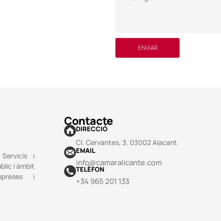
ENVIAR
Contacte
DIRECCIÓ
Cl. Cervantes, 3. 03002 Alacant
EMAIL
Servicis i
info@camaralicante.com
blic i àmbit
TELÈFON
mpreses i
+34 965 201 133