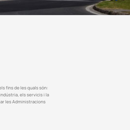
ls fins de les quals són:
ústria, els servicis i la
gar les Administracions