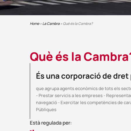
Home
»
La Cambra
»
Què és la Cambra?
Què és la Cambra
És una corporació de dret 
que agrupa agents econòmics de tots els sectors
- Prestar servicis a les empreses - Representar
navegació - Exercitar les competències de carà
Públiques
Està regulada per: